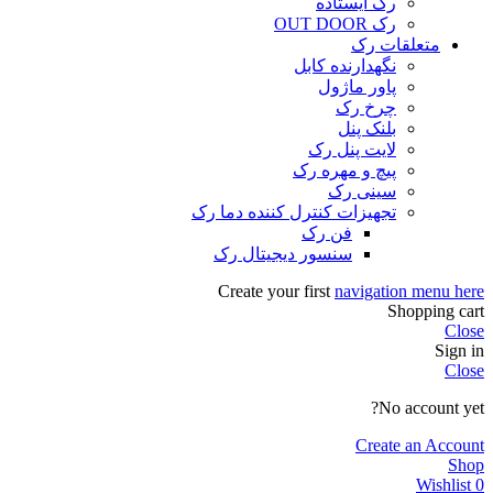
رک ایستاده
رک OUT DOOR
متعلقات رک
نگهدارنده کابل
پاور ماژول
چرخ رک
بلنک پنل
لایت پنل رک
پیچ و مهره رک
سینی رک
تجهیزات کنترل کننده دما رک
فن رک
سنسور دیجیتال رک
Create your first
navigation menu here
Shopping cart
Close
Sign in
Close
No account yet?
Create an Account
Shop
Wishlist
0