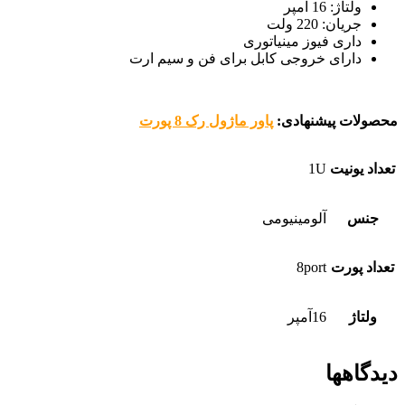
ولتاژ: 16 آمپر
جریان: 220 ولت
داری فیوز مینیاتوری
دارای خروجی کابل برای فن و سیم ارت
محصولات پیشنهادی:
پاور ماژول رک 8 پورت
تعداد یونیت
1U
جنس
آلومینیومی
تعداد پورت
8port
ولتاژ
16آمپر
دیدگاهها