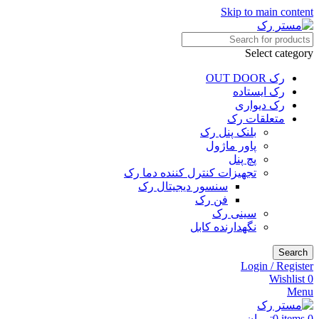
Skip to main content
Select category
رک OUT DOOR
رک ایستاده
رک دیواری
متعلقات رک
بلنک پنل رک
پاور ماژول
پچ پنل
تجهیزات کنترل کننده دما رک
سنسور دیجیتال رک
فن رک
سینی رک
نگهدارنده کابل
Search
Login / Register
Wishlist
0
Menu
0
items
0
تومان