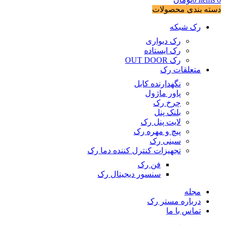
دسته بندی محصولات
رک شبکه
رک دیواری
رک ایستاده
رک OUT DOOR
متعلقات رک
نگهدارنده کابل
پاور ماژول
چرخ رک
بلنک پنل
لایت پنل رک
پیچ و مهره رک
سینی رک
تجهیزات کنترل کننده دما رک
فن رک
سنسور دیجیتال رک
مجله
درباره مستر رک
تماس با ما