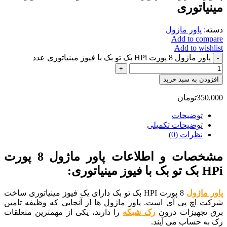
مینیاتوری
دسته:
پاور ماژول
Add to compare
Add to wishlist
پاور ماژول 8 پورت HPi بک تو بک با فیوز مینیاتوری عدد
افزودن به سبد خرید
350,000
تومان
توضیحات
توضیحات تکمیلی
نظرات (0)
مشخصات و اطلاعات پاور ماژول 8 پورت
HPi بک تو بک با فیوز مینیاتوری:
پاور ماژول
8 پورت HPI بک تو بک دارای یک فیوز مینیاتوری ساخت
شرکت اچ پی آی است. پاور ماژول ها از آنجایی که وظیفه تامین
برق تجهیزات درون
رک شبکه
را دارند، یکی از مهمترین متعلقات
رک به حساب می آیند.