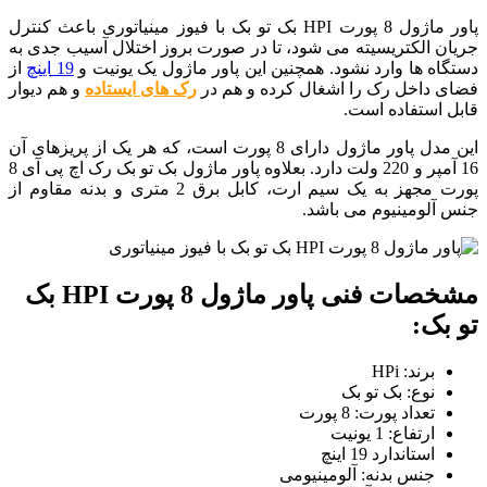
پاور ماژول 8 پورت HPI بک تو بک با فیوز مینیاتوری باعث کنترل
جریان الکتریسیته می شود، تا در صورت بروز اختلال آسیب جدی به
دستگاه ها وارد نشود. همچنین این پاور ماژول یک یونیت و
19 اینچ
از
فضای داخل رک را اشغال کرده و هم در
رک های ایستاده
و هم دیوار
قابل استفاده است.
این مدل پاور ماژول دارای 8 پورت است، که هر یک از پریزهای آن
16 آمپر و 220 ولت دارد. بعلاوه پاور ماژول بک تو بک رک اچ پی آی 8
پورت مجهز به یک سیم ارت، کابل برق 2 متری و بدنه مقاوم از
جنس آلومینیوم می باشد.
مشخصات فنی پاور ماژول 8 پورت HPI بک
تو بک:
برند: HPi
نوع: بک تو بک
تعداد پورت: 8 پورت
ارتفاع: 1 یونیت
استاندارد 19 اینچ
جنس بدنه: آلومینیومی