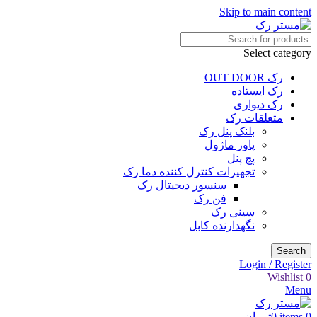
Skip to main content
Select category
رک OUT DOOR
رک ایستاده
رک دیواری
متعلقات رک
بلنک پنل رک
پاور ماژول
پچ پنل
تجهیزات کنترل کننده دما رک
سنسور دیجیتال رک
فن رک
سینی رک
نگهدارنده کابل
Search
Login / Register
Wishlist
0
Menu
0
items
0
تومان