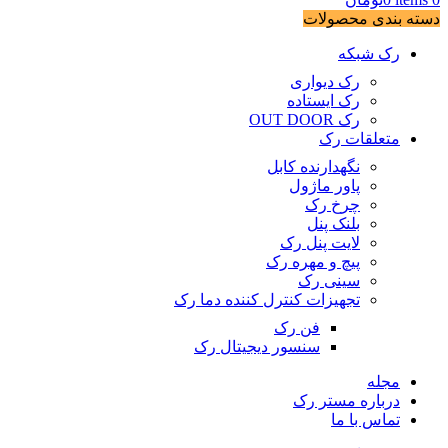
دسته بندی محصولات
رک شبکه
رک دیواری
رک ایستاده
رک OUT DOOR
متعلقات رک
نگهدارنده کابل
پاور ماژول
چرخ رک
بلنک پنل
لایت پنل رک
پیچ و مهره رک
سینی رک
تجهیزات کنترل کننده دما رک
فن رک
سنسور دیجیتال رک
مجله
درباره مستر رک
تماس با ما