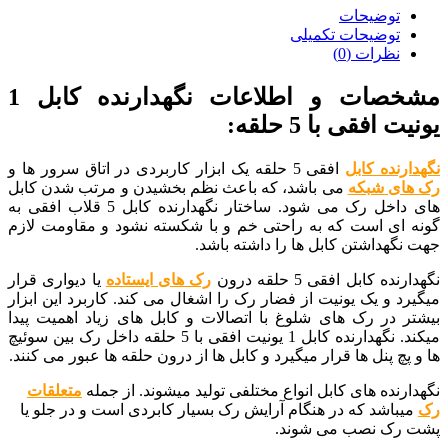
توضیحات
توضیحات تکمیلی
نظرات (0)
مشخصات و اطلاعات نگهدارنده کابل 1
یونیت افقی با 5 حلقه:
نگهدارنده کابل
افقی 5 حلقه یک ابزار کاربردی در اتاق سرور ها و
رک های شبکه
می باشد، که باعث نظم بخشیدن و مرتب شدن کابل
های داخل رک می شود. ساختار نگهدارنده کابل 5 قلاب افقی به
گونه ای است که به راحتی خم و با شکسته نشود و مقاومت لازم
جهت نگهداشتن کابل ها را داشته باشد.
نگهدارنده کابل افقی 5 حلقه درون
رک های ایستاده
یا دیواری قرار
میگیرد و یک یونیت از فضار رک را اشغال می کند. کاربرد این ابزار
بیشتر در رک های شلوغ با اتصالات و کابل های زیاد اهمیت پیدا
میکند. نگهدارنده کابل 1 یونیت افقی با 5 حلقه داخل رک بین سوئیچ
ها و پچ پنل ها قرار میگیرد و کابل ها از درون حلقه ها عبور می کنند.
نگهدارنده های کابل انواع مختلفی تولید میشوند. از جمله
متعلقات
رک
میباشد که در هنگام آرایش رک بسیار کابردی است و در جلو یا
پشت رک نصب می شوند.