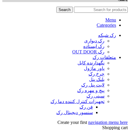
Search
Menu
Categories
رک شبکه
رک دیواری
رک ایستاده
رک OUT DOOR
متعلقات رک
نگهدارنده کابل
پاور ماژول
چرخ رک
بلنک پنل
لایت پنل رک
پیچ و مهره رک
سینی رک
تجهیزات کنترل کننده دما رک
فن رک
سنسور دیجیتال رک
Create your first
navigation menu here
Shopping cart