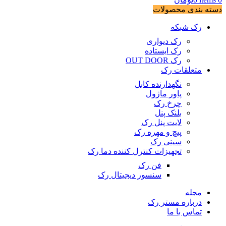
دسته بندی محصولات
رک شبکه
رک دیواری
رک ایستاده
رک OUT DOOR
متعلقات رک
نگهدارنده کابل
پاور ماژول
چرخ رک
بلنک پنل
لایت پنل رک
پیچ و مهره رک
سینی رک
تجهیزات کنترل کننده دما رک
فن رک
سنسور دیجیتال رک
مجله
درباره مستر رک
تماس با ما