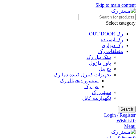
Skip to main content
Select category
رک OUT DOOR
رک ایستاده
رک دیواری
متعلقات رک
بلنک پنل رک
پاور ماژول
پچ پنل
تجهیزات کنترل کننده دما رک
سنسور دیجیتال رک
فن رک
سینی رک
نگهدارنده کابل
Search
Login / Register
Wishlist
0
Menu
0
items
0
تومان